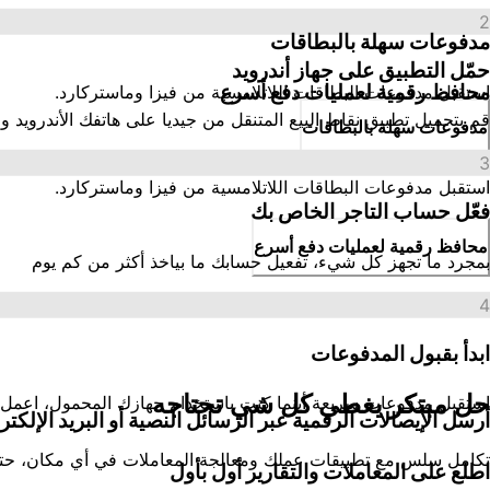
2
مدفوعات سهلة بالبطاقات
حمّل التطبيق على جهاز أندرويد
محافظ رقمية لعمليات دفع أسرع
استقبل مدفوعات البطاقات اللاتلامسية من فيزا وماستركارد.
قم بتحميل تطبيق نقاط البيع المتنقل من جيديا على هاتفك الأندروي
مدفوعات سهلة بالبطاقات
3
استقبل مدفوعات البطاقات اللاتلامسية من فيزا وماستركارد.
فعّل حساب التاجر الخاص بك
محافظ رقمية لعمليات دفع أسرع
بمجرد ما تجهز كل شيء، تفعيل حسابك ما بياخذ أكثر من كم يوم
4
ابدأ بقبول المدفوعات
حل مبتكر يغطي كل شي تحتاجه
استقبل مدفوعات سريعة أينما كنت باستخدام جهازك المحمول، اعمل 
أرسل الإيصالات الرقمية عبر الرسائل النصية أو البريد الإلكتر
تكامل سلس مع تطبيقات عملك ومعالجة المعاملات في أي مكان، حتى 
اطلع على المعاملات والتقارير أول بأول